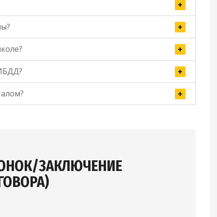
ны?
коле?
ГИБДД?
талом?
ВОНОК/ЗАКЛЮЧЕНИЕ
ГОВОРА)