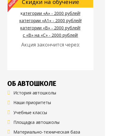
Скидки на обучение
к
атегории «А» - 2000 рублей!
к
атегории
«А1» - 2000 рублей!
к
атегории
«B» - 2000 рублей!
с «B» на «C» - 2000 рублей!
Акция закончится через:
ОБ АВТОШКОЛЕ
История автошколы
Наши приоритеты
Учебные классы
Площадка автошколы
Материально-техническая база