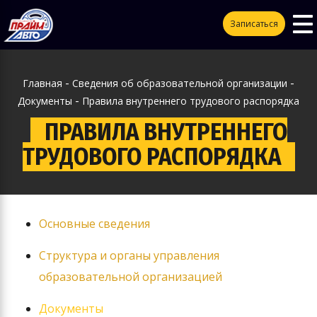
To
ggle
Записаться
na
vigation
-
-
Главная
Сведения об образовательной организации
-
Документы
Правила внутреннего трудового распорядка
ПРАВИЛА ВНУТРЕННЕГО
ТРУДОВОГО РАСПОРЯДКА
Основные сведения
Структура и органы управления
образовательной организацией
Документы