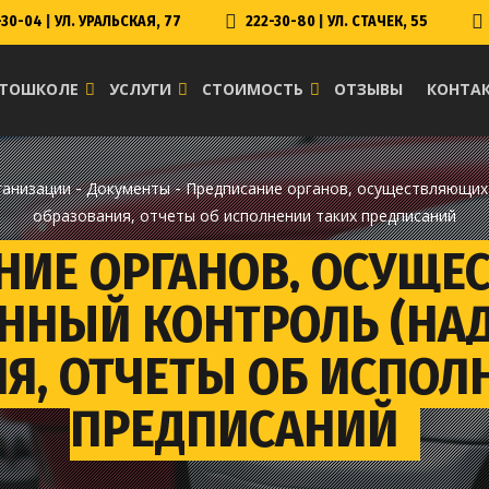
-30-04
|
УЛ. УРАЛЬСКАЯ, 77
222-30-80
|
УЛ. СТАЧЕК, 55
ВТОШКОЛЕ
УСЛУГИ
СТОИМОСТЬ
ОТЗЫВЫ
КОНТА
-
-
ганизации
Документы
Предписание органов, осуществляющих 
образования, отчеты об исполнении таких предписаний
НИЕ ОРГАНОВ, ОСУЩ
ННЫЙ КОНТРОЛЬ (НАД
Я, ОТЧЕТЫ ОБ ИСПОЛ
ПРЕДПИСАНИЙ