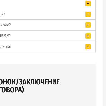
ны?
коле?
ГИБДД?
талом?
ВОНОК/ЗАКЛЮЧЕНИЕ
ГОВОРА)