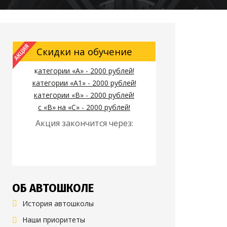
Скидки на обучение
к
атегории «А» - 2000 рублей!
к
атегории
«А1» - 2000 рублей!
к
атегории
«B» - 2000 рублей!
с «B» на «C» - 2000 рублей!
Акция закончится через:
ОБ АВТОШКОЛЕ
История автошколы
Наши приоритеты