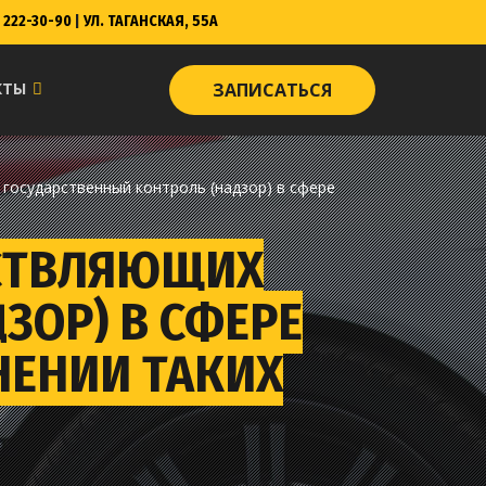
222-30-90
|
УЛ. ТАГАНСКАЯ, 55А
КТЫ
ЗАПИСАТЬСЯ
государственный контроль (надзор) в сфере
ЕСТВЛЯЮЩИХ
ЗОР) В СФЕРЕ
НЕНИИ ТАКИХ