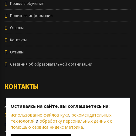
Правила обучения
Полезная информация
Отзывы
Контакты
Отзывы
Сведения об образовательной организации
КОНТАКТЫ
Головной офис:
Оставаясь на сайте, вы соглашаетесь на:
ул. 40-летия Октября, 63
использование файлов куки
,
рекомендательных
8 (343) 222-30-20
технологий
и
обработку персональных данных с
prime@primeavto.ru
помощью сервиса Яндекс.Метрика
.
При подаче заявки на экзамен в ГИБДД через электронную почту