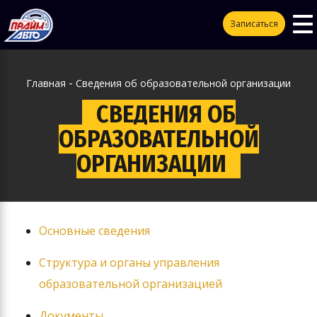
To
ggle
Записаться
na
vigation
-
Главная
Сведения об образовательной организации
СВЕДЕНИЯ ОБ
ОБРАЗОВАТЕЛЬНОЙ
ОРГАНИЗАЦИИ
Основные сведения
Структура и органы управления
образовательной организацией
Документы