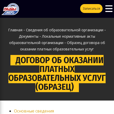
To
ggle
Записаться
na
vigation
-
-
Главная
Сведения об образовательной организации
-
Документы
Локальные нормативные акты
-
образовательной организации
Образец договора об
оказании платных образовательных услуг
ДОГОВОР ОБ ОКАЗАНИИ
ПЛАТНЫХ
ОБРАЗОВАТЕЛЬНЫХ УСЛУГ
(ОБРАЗЕЦ)
Основные сведения