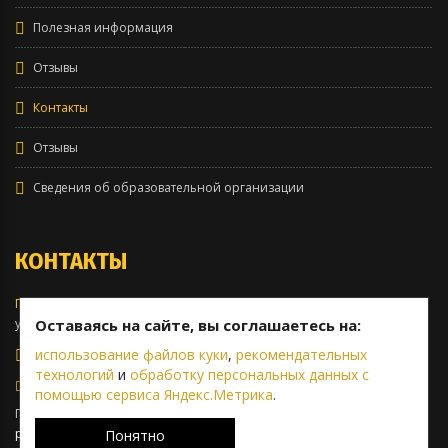
Полезная информация
Отзывы
Контакты
Отзывы
Сведения об образовательной организации
КОНТАКТЫ
Головной офис:
Оставаясь на сайте, вы соглашаетесь на:
ул. 40-летия Октября, 63
использование файлов куки
,
рекомендательных
8 (343) 222-30-20
технологий
и
обработку персональных данных с
prime@primeavto.ru
помощью сервиса Яндекс.Метрика
.
При подаче заявки на экзамен в ГИБДД через электронную почту
prime@primeavto.ru
, обязательно укажите свои Ф.И.О., контактный
Понятно