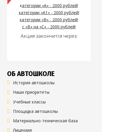
к
атегории «А» - 2000 рублей!
к
атегории
«А1» - 2000 рублей!
к
атегории
«B» - 2000 рублей!
с «B» на «C» - 2000 рублей!
Акция закончится через:
ОБ АВТОШКОЛЕ
История автошколы
Наши приоритеты
Учебные классы
Площадка автошколы
Материально-техническая база
Лицензия