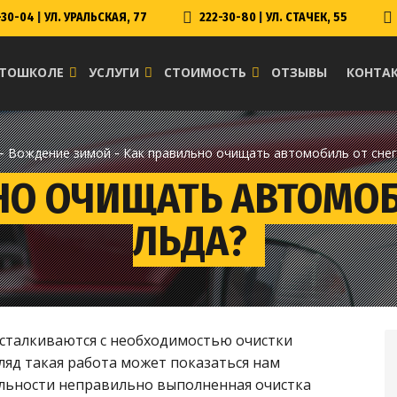
-30-04
|
УЛ. УРАЛЬСКАЯ, 77
222-30-80
|
УЛ. СТАЧЕК, 55
ВТОШКОЛЕ
УСЛУГИ
СТОИМОСТЬ
ОТЗЫВЫ
КОНТА
-
-
Вождение зимой
Как правильно очищать автомобиль от снег
О ОЧИЩАТЬ АВТОМОБИ
ЛЬДА?
 сталкиваются с необходимостью очистки
гляд такая работа может показаться нам
ельности неправильно выполненная очистка