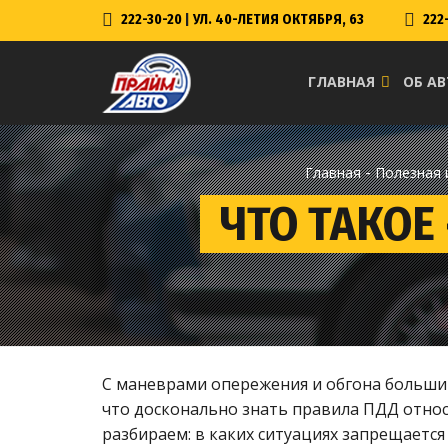
222-30-20
|
УЛ. 40-ЛЕТИЯ ОКТЯБРЯ, 63
222
ГЛАВНАЯ
ОБ А
-
Главная
Полезная
ЧТО ТАКОЕ
С маневрами опережения и обгона больши
что досконально знать правила ПДД относ
разбираем: в каких ситуациях запрещается 