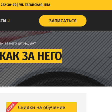
222-30-90
|
УЛ. ТАГАНСКАЯ, 55А
КТЫ
ЗАПИСАТЬСЯ
как за него штрафуют
КАК ЗА НЕГО
Скидки на обучение