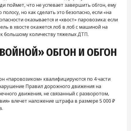
и поймет, что не успевает завершить обгон, ему
 полосу, но как сделать это безопасно, если «на
 опасности оказывается и «хвост» паровозика: если
ль в хвосте окажется лоб в лоб с машиной на
 к большому количеству тяжелых ДТП.
ВОЙНОЙ» ОБГОН И ОБГОН
гон «паровозиком» квалифицируются по 4 части
в нарушение Правил дорожного движения на
речного движения, не связанный с разворотом,
ия» влечет наложение штрафа в размере 5 000 ₽
в.