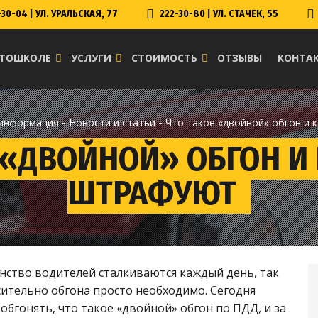
-30-04
|
УЛ. УРАЛЬСКАЯ, 77
222-30-80
|
УЛ. СТАЧЕК, 55
ВТОШКОЛЕ
УСЛУГИ
СТОИМОСТЬ
ОТЗЫВЫ
КОНТА
-
-
 информация
Новости и статьи
Что такое «двойной» обгон и 
 «ДВОЙНОЙ» ОБГОН И 
ШТРАФУЮТ
нство водителей сталкиваются каждый день, так
ительно обгона просто необходимо. Сегодня
обгонять, что такое «двойной» обгон по ПДД, и за