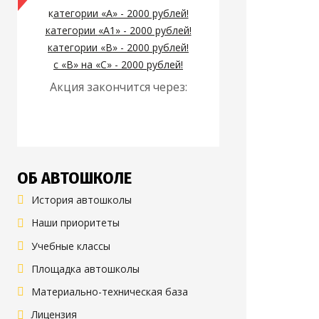
к
атегории «А» - 2000 рублей!
к
атегории
«А1» - 2000 рублей!
к
атегории
«B» - 2000 рублей!
с «B» на «C» - 2000 рублей!
Акция закончится через:
ОБ АВТОШКОЛЕ
История автошколы
Наши приоритеты
Учебные классы
Площадка автошколы
Материально-техническая база
Лицензия